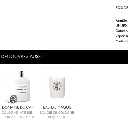
BOIS D
Famille
UNISEX
Concent
Vaporis
Made in
DECOUVREZ AUSSI
DOMAINE DU CAP
EAU DU MAQUIS
COLOGNE INTENSE -
BOUGIE DE COLOGNE-
100ml 2.11.0.0 2.11.0.0
190gr 2.15.0.0
2.14.0.0 2.14.0.0 2.15.0.0
2.15.0.0 2.15.0.0