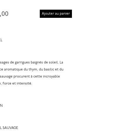
,00
Ajouter au panier
EL
sages de garrigues baignés de soleil. La
ce aromatique du thym, du basilic et du
 sauvage procurent à cette incroyable
 force et intensité.
IN
L SAUVAGE