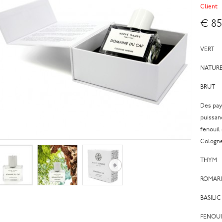
Client
€ 85
VERT
NATUR
BRUT
Des pay
puissan
fenouil
Cologne,
THYM
ROMAR
BASILIC
FENOUI