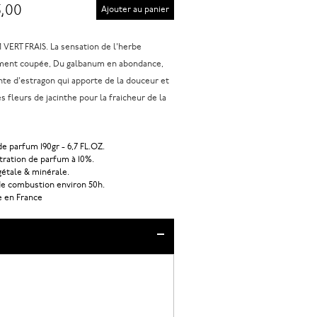
,00
Ajouter au panier
VERT FRAIS. La sensation de l'herbe
ment coupée, Du galbanum en abondance,
nte d'estragon qui apporte de la douceur et
 fleurs de jacinthe pour la fraicheur de la
e parfum 190gr - 6,7 FL.OZ.
ration de parfum à 10%.
gétale & minérale.
e combustion environ 50h.
e en France