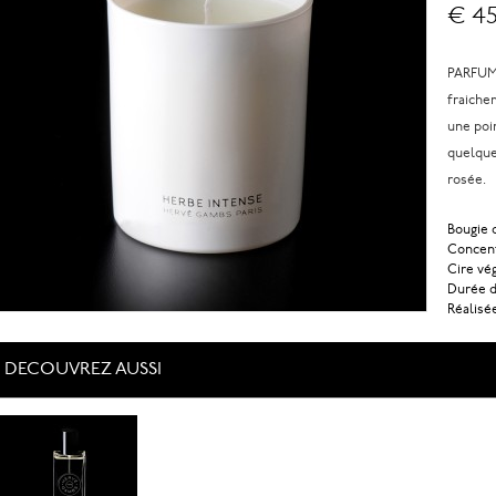
€ 45
PARFUM 
fraiche
une poi
quelques
rosée.
Bougie d
Concent
Cire vé
Durée d
Réalisé
DECOUVREZ AUSSI